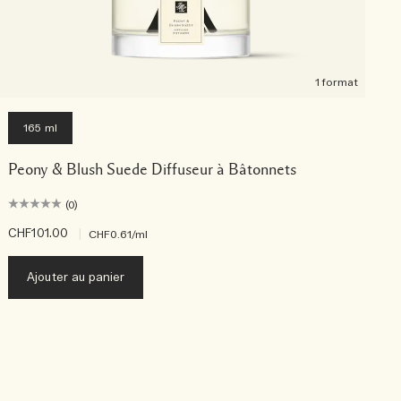
1 format
165 ml
Peony & Blush Suede Diffuseur à Bâtonnets
(0)
CHF101.00
|
C
CHF0.61
/ml
Ajouter au panier