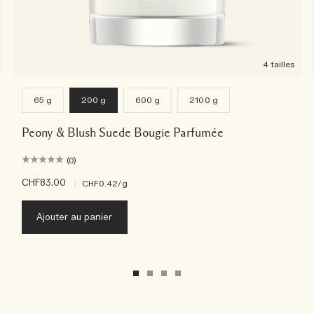
4 tailles
65 g
200 g
600 g
2100 g
Peony & Blush Suede Bougie Parfumée
(0)
CHF83.00
|
CHF0.42
/g
Ajouter au panier