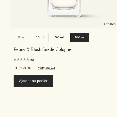
4 tailles
9 ml
30 ml
50 ml
100 ml
Peony & Blush Suede Cologne
(0)
CHF168.00
|
CHF1.68
/ml
Ajouter au panier