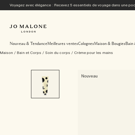
Voyagez avec élégance : Recevez 5 essentiels de voyage dans une p
Nouveau & Tendance
Meilleures ventes
Colognes
Maison & Bougies
Bain 
Maison
/
Bain et Corps
/
Soin du corps
/
Crème pour les mains
Nouveau