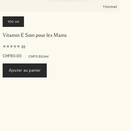
1 format
100 ml
Vitamin E Soin pour les Mains
(0)
CHF80.00
|
C
CHF0.80
/ml
Ajouter au panier