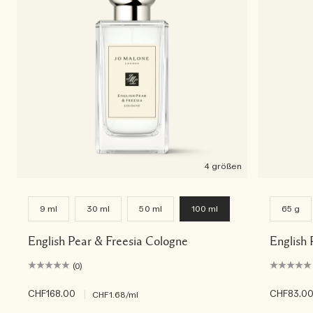
4 größen
9 ml
30 ml
50 ml
100 ml
65 g
English Pear & Freesia Cologne
English 
(0)
CHF168.00
|
CHF83.0
CHF1.68
/ml