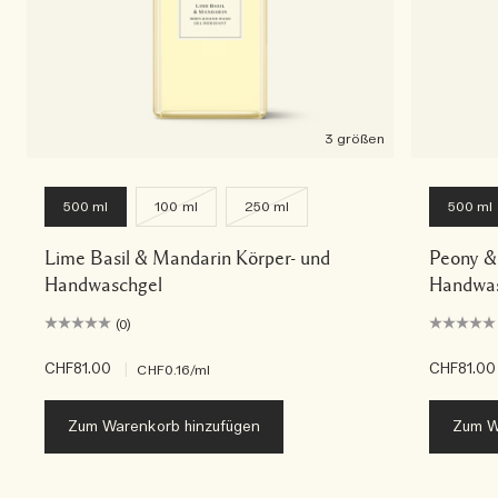
3 größen
500 ml
100 ml
250 ml
500 ml
Lime Basil & Mandarin Körper- und
Peony &
Handwaschgel
Handwas
(0)
CHF81.00
|
CHF81.00
CHF0.16
/ml
Zum Warenkorb hinzufügen
Zum W