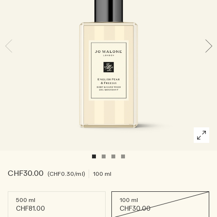
Die Geschichte entdecken
Basil Neroli​
Reichhaltig und floral
Kerzenpflege Essentials
Holzig
CHF30.00
CHF0.30
/ml
100 ml
500 ml
100 ml
CHF81.00
CHF30.00