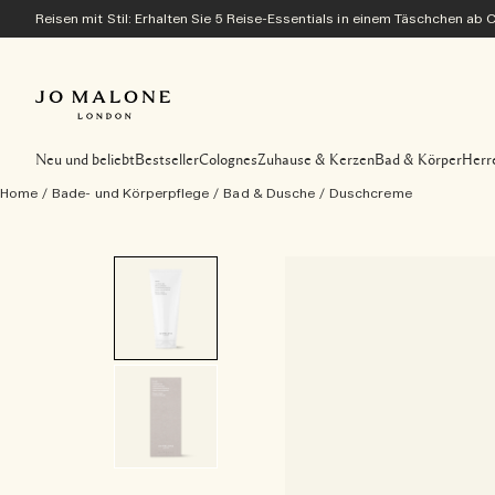
Reisen mit Stil: Erhalten Sie 5 Reise-Essentials in einem Täschchen ab
Neu und beliebt
Bestseller
Colognes
Zuhause & Kerzen
Bad & Körper
Herr
Home
/
Bade- und Körperpflege
/
Bad & Dusche
/
Duschcreme