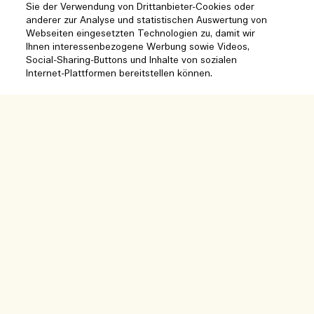
Sie der Verwendung von Drittanbieter-Cookies oder
anderer zur Analyse und statistischen Auswertung von
Webseiten eingesetzten Technologien zu, damit wir
Ihnen interessenbezogene Werbung sowie Videos,
Social-Sharing-Buttons und Inhalte von sozialen
Hilfe
Internet-Plattformen bereitstellen können.
Cookies der Webseite verwalten
Besuchen und entdecken
Ausverkauft
Häufig gestellte Fragen
Boutique-Finder
Meine Bestellung
Unser Unternehmen
Unser Team und Arbeitsplatz
Lieferinformationen
Unternehmens-Info
Unsere nachhaltigen Geschäftspraktiken
Rückgaben & Rückerstattung
Datenschutz und Bedingungen
Karriere
Inhaltsstoffglossar
Online shoppen
Nutzungsbedingungen
Meine Bestellung verfolgen
Mein Profil
Standort und Sprache
Datenschutzrichtlinie
Kontakt
Standort ändern
Verkaufsbedingungen
Live-Chat