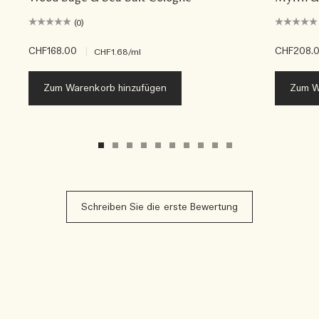
(0)
CHF168.00
|
CHF208.
CHF1.68
/ml
Zum Warenkorb hinzufügen
Zum W
Schreiben Sie die erste Bewertung