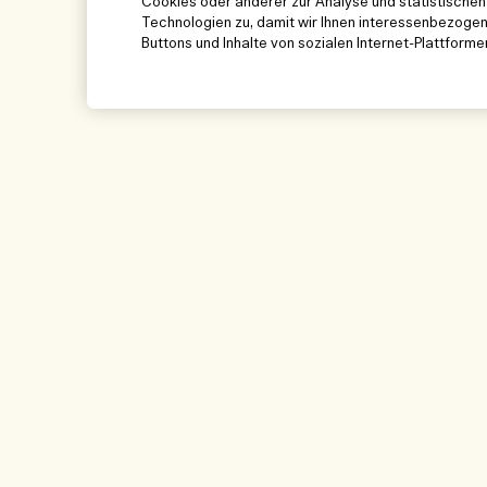
Cookies oder anderer zur Analyse und statistisch
Technologien zu, damit wir Ihnen interessenbezoge
Buttons und Inhalte von sozialen Internet-Plattforme
Hilfe
Besuchen und e
Cookies der Webseite verwalten
Boutique-Finder
Häufig gestellte Fragen
Unser Team und Arb
Meine Bestellung
Unsere nachhaltig
Geschäftspraktike
Lieferinformationen
Inhaltsstoffglossar
Rückgaben & Rückerstattung
Meine Bestellung v
Online shoppen
Mein Profil
Kontakt