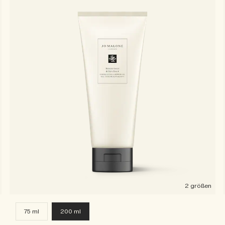
2 größen
75 ml
200 ml