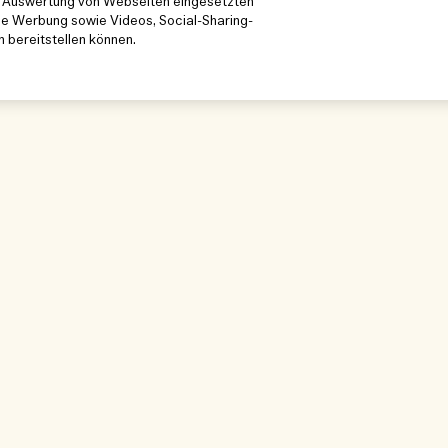
en Auswertung von Webseiten eingesetzten
ne Werbung sowie Videos, Social-Sharing-
n bereitstellen können.
ntdecken
Unser Unternehmen
Datenschutz 
Unternehmens-Info
Nutzungsbeding
eitsplatz
Karriere
Datenschutzrichtl
en
Verkaufsbeding
n
Kontakt zum Hers
erfolgen