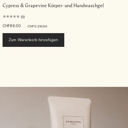
Cypress & Grapevine Körper- und Handwaschgel
(0)
CHF66.00
|
C
CHF0.26
/ml
Zum Warenkorb hinzufügen