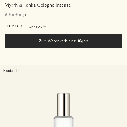
Myrrh & Tonka Cologne Intense
(0)
CHF111.00
|
CHF3.70
/ml
Zum Warenkorb hinzufügen
Bestseller