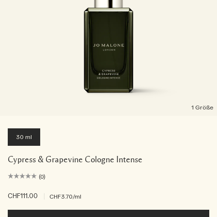
1 Größe
30 ml
Cypress & Grapevine Cologne Intense
(0)
CHF111.00
|
CHF3.70
/ml