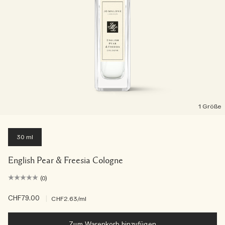
1 Größe
30 ml
English Pear & Freesia Cologne
(0)
CHF79.00
|
CHF2.63
/ml
Zum Warenkorb hinzufügen