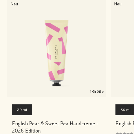
Die Geschichte entdecken
Neu
Neu
Basil Neroli​
Reichhaltig und floral
Kerzenpflege Essentials
Holzig
1 Größe
30 ml
30 ml
English Pear & Sweet Pea Handcreme –
English
2026 Edition