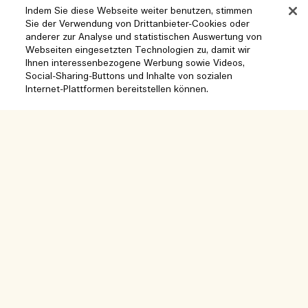
Indem Sie diese Webseite weiter benutzen, stimmen
Sie der Verwendung von Drittanbieter-Cookies oder
anderer zur Analyse und statistischen Auswertung von
Hilfe
Webseiten eingesetzten Technologien zu, damit wir
Ihnen interessenbezogene Werbung sowie Videos,
Social-Sharing-Buttons und Inhalte von sozialen
Cookies der Webseite verwalten
Internet-Plattformen bereitstellen können.
Besuchen und entdecken
Häufig gestellte Fragen
Boutique-Finder
Meine Bestellung
Unser Unternehmen
Unser Team und Arbeitsplatz
Lieferinformationen
Unternehmens-Info
Unsere nachhaltigen Geschäftspraktiken
Rückgaben & Rückerstattung
Datenschutz und Bedingungen
Karriere
Inhaltsstoffglossar
Online shoppen
Nutzungsbedingungen
Meine Bestellung verfolgen
Mein Profil
Standort und Sprache
Datenschutzrichtlinie
Kontakt
Standort ändern
Verkaufsbedingungen
Live-Chat
Kontakt zum Hersteller