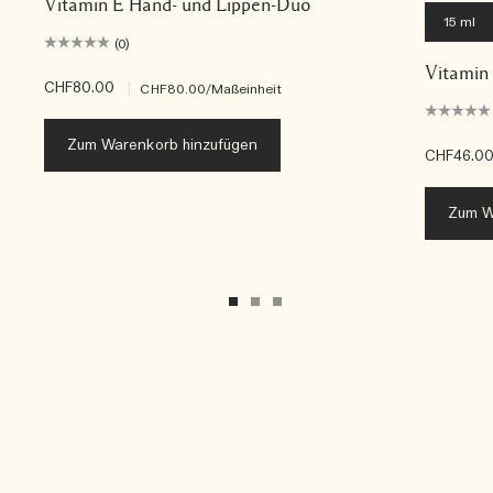
Vitamin E Hand- und Lippen-Duo
15 ml
(0)
Vitamin
CHF80.00
|
CHF80.00
/Maßeinheit
Zum Warenkorb hinzufügen
CHF46.0
Zum W