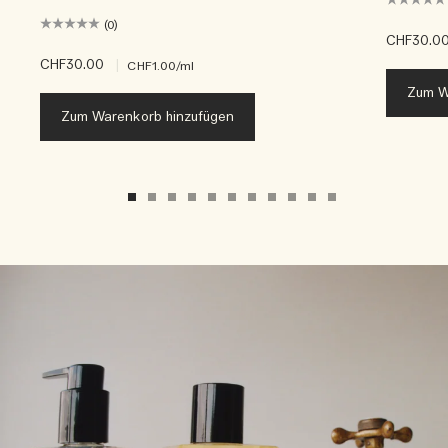
(0)
CHF30.0
CHF30.00
|
CHF1.00
/ml
Zum W
Zum Warenkorb hinzufügen