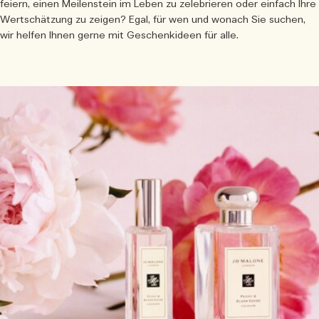
Die Geschichte entdecken
feiern, einen Meilenstein im Leben zu zelebrieren oder einfach Ihre
Wertschätzung zu zeigen? Egal, für wen und wonach Sie suchen,
Basil Neroli​
Reichhaltig und floral
Kerzenpflege Essentials
wir helfen Ihnen gerne mit Geschenkideen für alle.
Holzig