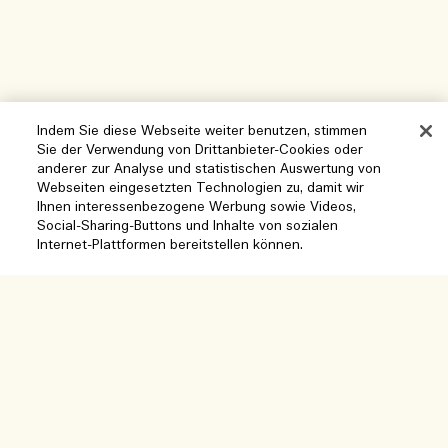
Indem Sie diese Webseite weiter benutzen, stimmen
Sie der Verwendung von Drittanbieter-Cookies oder
anderer zur Analyse und statistischen Auswertung von
Hilfe
Webseiten eingesetzten Technologien zu, damit wir
Ihnen interessenbezogene Werbung sowie Videos,
Cookies der Webseite verwalten
Social-Sharing-Buttons und Inhalte von sozialen
Besuchen und entdecken
Internet-Plattformen bereitstellen können.
Häufig gestellte Fragen
Boutique-Finder
Meine Bestellung
Unser Unternehmen
Unser Team und Arbeitsplatz
Lieferinformationen
Unternehmens-Info
Unsere nachhaltigen Geschäftspraktiken
Rückgaben & Rückerstattung
Datenschutz und Bedingungen
Karriere
Inhaltsstoffglossar
Online shoppen
Nutzungsbedingungen
Meine Bestellung verfolgen
Mein Profil
Standort und Sprache
Datenschutzrichtlinie