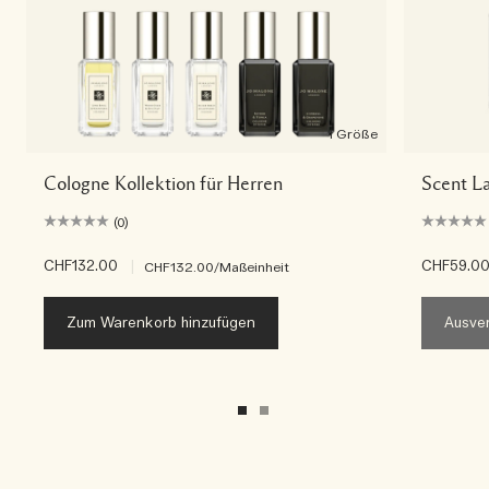
1 Größe
Cologne Kollektion für Herren
Scent La
(0)
CHF132.00
|
CHF59.0
CHF132.00
/Maßeinheit
Zum Warenkorb hinzufügen
Ausver