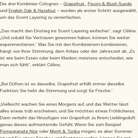
Die drei Kombinier-Colognes –
Grapefruit
,
Peony & Blush Suede
und
English Oak & Hazelnut
– wurden als erster Schritt ausgewählt,
um das Scent Layering zu vereinfachen.
„Das macht den Einstieg ins Scent Layering einfacher“, sagt Céline.
„Und sobald Sie Vertrauen gewonnen haben, können Sie weiter
experimentieren.“ Was Sie mit den Kombinierern kombinieren,
hängt von Ihrer Stimmung, dem Anlass oder der Jahreszeit ab. „Es
ist wie beim Essen oder beim Kleiden; meistens entscheidet, wie
man sich fühlt“, erklärt Céline.
„Bei Düften ist es dasselbe. Grapefruit erfüllt immer dieselbe
Funktion: Sie hebt die Stimmung und sorgt für Frische.“
„Vielleicht wachen Sie eines Morgens auf, und das Wetter lässt
alles etwas trüb erscheinen, und Sie möchten etwas Fröhlicheres.
Dann verleiht das Hinzufügen von Grapefruit zu Ihrem Lieblingsduft
genau dieses aufmunternde Gefühl. Wenn Sie zum Beispiel
Pomegranate Noir
oder
Myrrh & Tonka
mögen, es aber Sommer