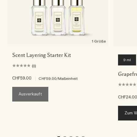
1 Größe
Scent Layering Starter Kit
9 ml
(0)
Grapefr
CHF59.00
|
CHF59.00
/Maßeinheit
Ausverkauft
CHF24.0
Zum W