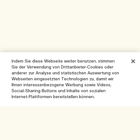
Indem Sie diese Webseite weiter benutzen, stimmen
Sie der Verwendung von Drittanbieter-Cookies oder
anderer zur Analyse und statistischen Auswertung von
Hilfe
Webseiten eingesetzten Technologien zu, damit wir
Ihnen interessenbezogene Werbung sowie Videos,
Cookies der Webseite verwalten
Social-Sharing-Buttons und Inhalte von sozialen
Internet-Plattformen bereitstellen können.
Besuchen und entdecken
Häufig gestellte Fragen
Boutique-Finder
Meine Bestellung
Unser Unternehmen
Unser Team und Arbeitsplatz
Lieferinformationen
Unternehmens-Info
Unsere nachhaltigen Geschäftspraktiken
Rückgaben & Rückerstattung
Datenschutz und Bedingungen