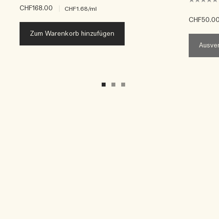
CHF168.00
|
CHF1.68
/ml
CHF50.0
Zum Warenkorb hinzufügen
Ausver