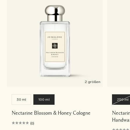
2 größen
30 ml
100 ml
250 ml
Nectarine Blossom & Honey Cologne
Nectari
Handwas
(0)