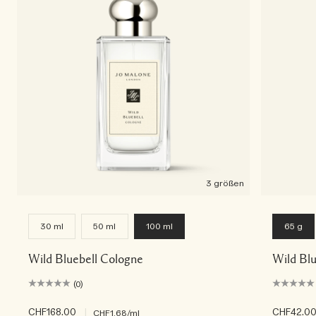
3 größen
30 ml
50 ml
100 ml
65 g
Wild Bluebell Cologne
Wild Bl
(0)
CHF168.00
|
CHF42.0
CHF1.68
/ml