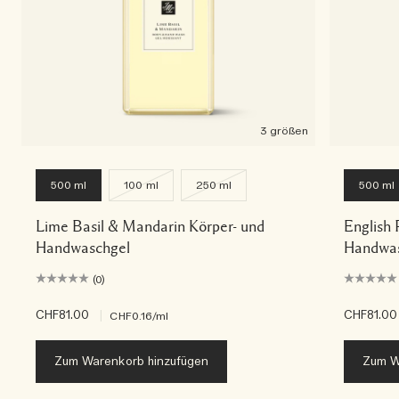
3 größen
500 ml
100 ml
250 ml
500 ml
Lime Basil & Mandarin Körper- und
English 
Handwaschgel
Handwas
(0)
CHF81.00
|
CHF81.00
CHF0.16
/ml
Zum Warenkorb hinzufügen
Zum W