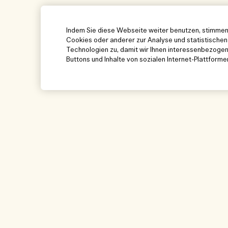
Indem Sie diese Webseite weiter benutzen, stimmen
Cookies oder anderer zur Analyse und statistisch
Technologien zu, damit wir Ihnen interessenbezoge
Buttons und Inhalte von sozialen Internet-Plattforme
Hilfe
Besuchen und e
Cookies der Webseite verwalten
Boutique-Finder
Häufig gestellte Fragen
Unser Team und Arb
Meine Bestellung
Unsere nachhaltig
Geschäftspraktike
Lieferinformationen
Inhaltsstoffglossar
Rückgaben & Rückerstattung
Meine Bestellung v
Online shoppen