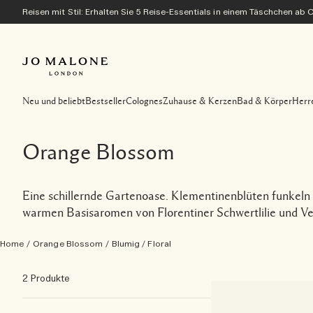
Reisen mit Stil: Erhalten Sie 5 Reise-Essentials in einem Täschchen ab
Neu und beliebt
Bestseller
Colognes
Zuhause & Kerzen
Bad & Körper
Herr
Orange Blossom
Eine schillernde Gartenoase. Klementinenblüten funkeln
warmen Basisaromen von Florentiner Schwertlilie und Vet
Home
/
Orange Blossom
/
Blumig / Floral
2 Produkte