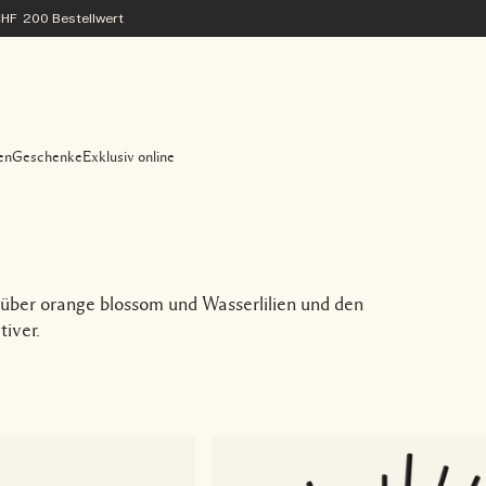
 CHF 200 Bestellwert
en
Geschenke
Exklusiv online
 über orange blossom und Wasserlilien und den
iver.