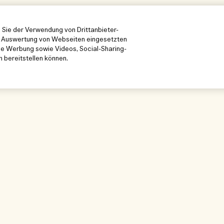
 Sie der Verwendung von Drittanbieter-
en Auswertung von Webseiten eingesetzten
ne Werbung sowie Videos, Social-Sharing-
n bereitstellen können.
ntdecken
Unser Unternehmen
Datenschutz 
Unternehmens-Info
Nutzungsbeding
eitsplatz
Karriere
Datenschutzrichtl
en
Verkaufsbeding
n
Kontakt zum Hers
erfolgen