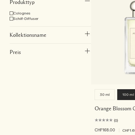
Produkttyp
Colognes
Schilf-Diffuser
Kollektionsname
Preis
30 ml
100 ml
Orange Blossom 
(0)
CHF168.00
|
CHF1.6