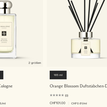
2 größen
165 ml
Cologne
Orange Blossom Duftstäbchen-D
(0)
CHF101.00
|
8
/ml
CHF0.61
/ml