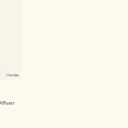
1 Größe
iffuser