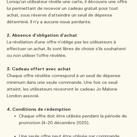
Sac fourre-tout offert pour tout achat de 2 produits.
Lorsqu’un utilisateur révèle une carte, il découvre une offre
lui permettant de recevoir un cadeau gratuit pour tout
Riche et Floral
Essentiels de l'Entretien des Bougies
achat, sous réserve d’atteindre un seuil de dépense
Lire l’histoire
déterminé. Il n’y a aucune issue perdante.
Les Boisés
2. Absence d’obligation d’achat
La révélation d’une offre n’oblige pas les utilisateurs à
effectuer un achat. Ils sont libres de choisir s’ils souhaitent
ou non utiliser l’offre révélée.
3. Cadeau offert avec achat
Chaque offre révélée correspond à un seuil de dépense
minimum dans une seule commande. Une fois ce seuil
atteint, les utilisateurs recevront le cadeau Jo Malone
London associé.
4. Conditions de rédemption
Chaque offre doit être utilisée pendant la période de
promotion (4–20 décembre 2025).
Une seule offre peut être utilisée par commande.