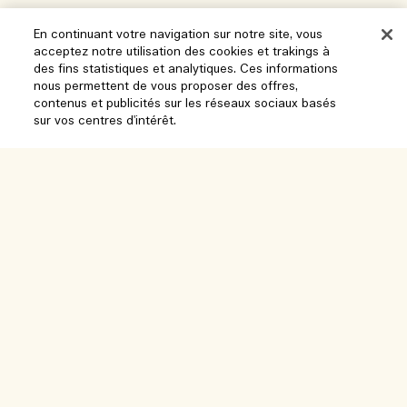
En continuant votre navigation sur notre site, vous
acceptez notre utilisation des cookies et trakings à
des fins statistiques et analytiques. Ces informations
nous permettent de vous proposer des offres,
contenus et publicités sur les réseaux sociaux basés
sur vos centres d'intérêt.
Aide
Gérer les cookies
Parcourir et explorer
FAQ
Localisateur de magasin
Ma commande
Notre entreprise
Nos collaborateurs et notre lieu de travail
Informations de livraison
Informations d’entreprise
Nos pratiques durables
Retours et Remboursements
Confidentialité et conditions
Recrutement
Glossaire des ingrédients
Achats en ligne
Conditions d'utilisation
Suivre ma commande
Mon profil
Lieu et langue
Politique de confidentialité
Nous contacter
Changer de pays