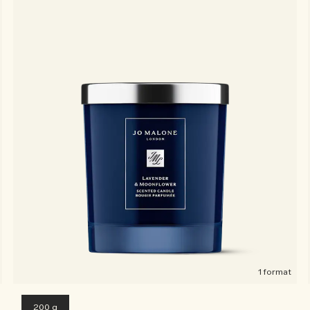
1 format
200 g