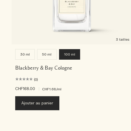
3 tailles
30 ml
50 ml
100 ml
Blackberry & Bay Cologne
(0)
CHF168.00
|
CHF1.68
/ml
Ajouter au panier