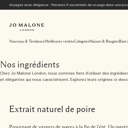
Voyagez avec élégance : Recevez 5 essentiels de voyage dans une p
Nouveau & Tendance
Meilleures ventes
Colognes
Maison & Bougies
Bain 
Nos ingrédients
Chez Jo Malone London, nous sommes fiers d’utiliser des ingrédients 
et élégantes qui nous caractérisent. Explorez leurs origines ci-dess
Extrait naturel de poire
Provenant de vergers de poires à la fin de l’été. Un ingréd