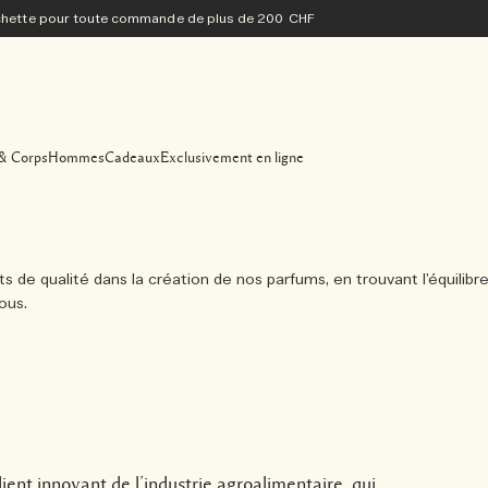
ochette pour toute commande de plus de 200 CHF
& Corps
Hommes
Cadeaux
Exclusivement en ligne
de qualité dans la création de nos parfums, en trouvant l’équilibre 
ous.
ient innovant de l’industrie agroalimentaire, qui