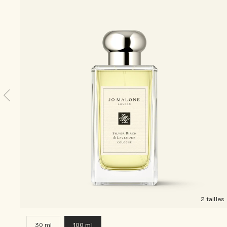
2 tailles
30 ml
100 ml