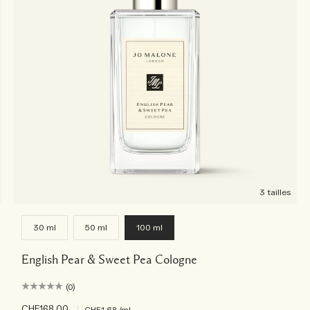
3 tailles
30 ml
50 ml
100 ml
English Pear & Sweet Pea Cologne
(0)
CHF168.00
|
CHF1.68
/ml