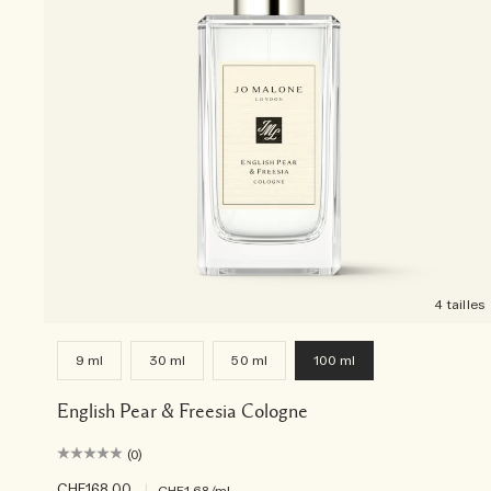
4 tailles
9 ml
30 ml
50 ml
100 ml
English Pear & Freesia Cologne
(0)
CHF168.00
|
CHF1.68
/ml