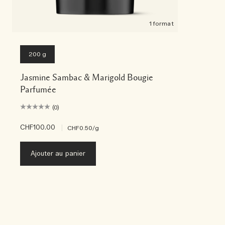
1 format
200 g
Jasmine Sambac & Marigold Bougie
Parfumée
(0)
CHF100.00
|
CHF0.50
/g
Ajouter au panier