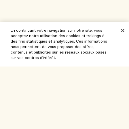
En continuant votre navigation sur notre site, vous
acceptez notre utilisation des cookies et trakings à
Aide
des fins statistiques et analytiques. Ces informations
nous permettent de vous proposer des offres,
Gérer les cookies
contenus et publicités sur les réseaux sociaux basés
sur vos centres d'intérêt.
Parcourir et explorer
FAQ
Localisateur de magasin
Ma commande
Notre entreprise
Ajouter au panier
Nos collaborateurs et notre lieu de travail
Informations de livraison
Informations d’entreprise
Nos pratiques durables
Retours et Remboursements
Confidentialité et conditions
Recrutement
Glossaire des ingrédients
Achats en ligne
Conditions d'utilisation
Suivre ma commande
Mon profil
Lieu et langue
Politique de confidentialité
Nous contacter
Changer de pays