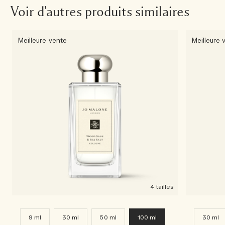
Voir d'autres produits similaires
Meilleure vente
Meilleure 
4 tailles
9 ml
30 ml
50 ml
100 ml
30 ml