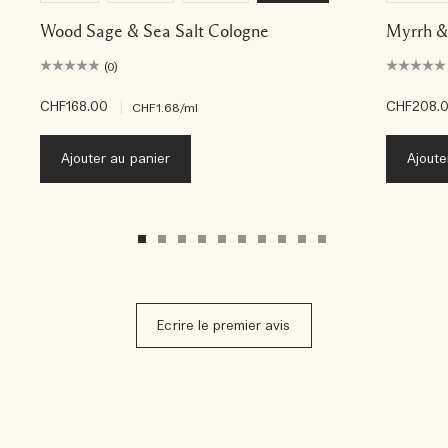
Wood Sage & Sea Salt Cologne
Myrrh &
(0)
CHF168.00
|
CHF208.
CHF1.68
/ml
Ajouter au panier
Ajoute
Ecrire le premier avis