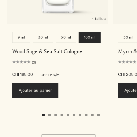
4 tailles
9 ml
30 ml
50 ml
100 ml
30 ml
Wood Sage & Sea Salt Cologne
Myrrh &
(0)
CHF168.00
|
CHF208.
CHF1.68
/ml
Ajouter au panier
Ajoute