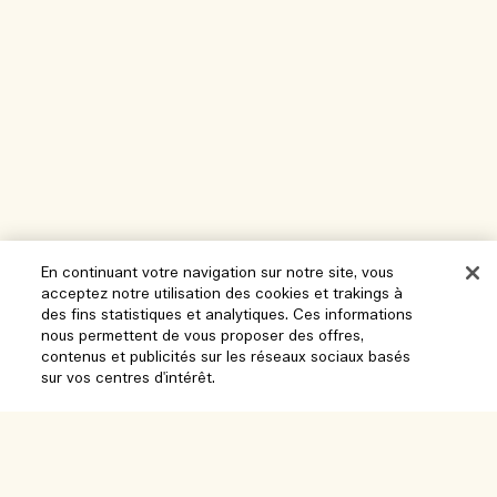
En continuant votre navigation sur notre site, vous
acceptez notre utilisation des cookies et trakings à
Aide
des fins statistiques et analytiques. Ces informations
nous permettent de vous proposer des offres,
Gérer les cookies
contenus et publicités sur les réseaux sociaux basés
sur vos centres d'intérêt.
Parcourir et explorer
FAQ
Localisateur de magasin
Ma commande
Notre entreprise
Ajouter au panier
Nos collaborateurs et notre lieu de travail
Informations de livraison