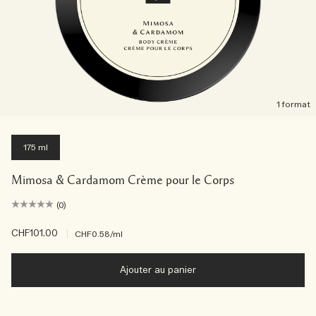
1 format
175 ml
Mimosa & Cardamom Crème pour le Corps
(0)
CHF101.00
|
CHF0.58
/ml
Ajouter au panier