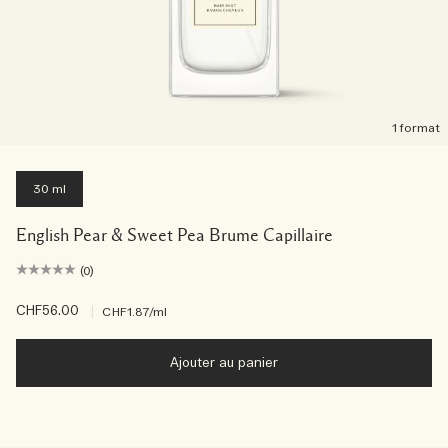
1 format
30 ml
English Pear & Sweet Pea Brume Capillaire
(0)
CHF56.00
|
CHF1.87
/ml
Ajouter au panier