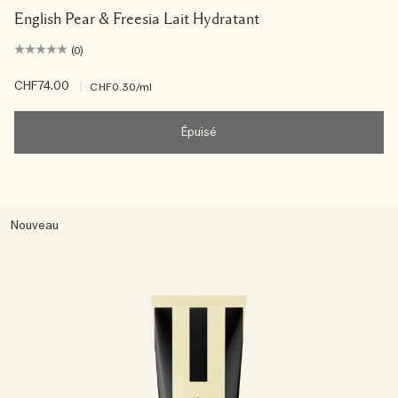
English Pear & Freesia Lait Hydratant
(0)
CHF74.00
|
CHF0.30
/ml
Épuisé
Nouveau