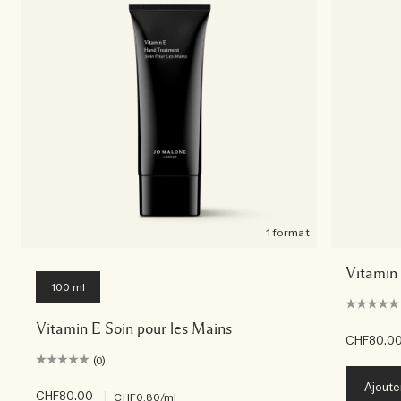
1 format
Vitamin
100 ml
Vitamin E Soin pour les Mains
CHF80.0
(0)
Ajoute
CHF80.00
|
CHF0.80
/ml