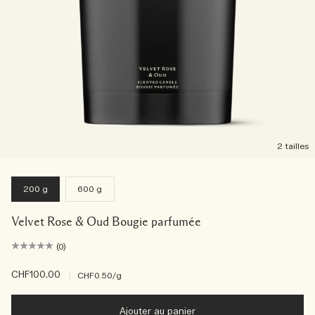
2 tailles
200 g
600 g
Velvet Rose & Oud Bougie parfumée
(0)
CHF100.00
|
CHF0.50
/g
Ajouter au panier