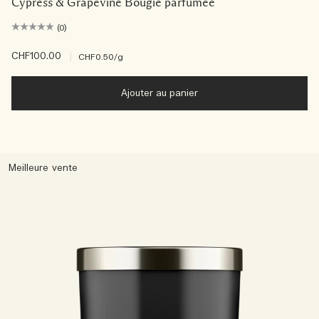
Cypress & Grapevine Bougie parfumée
(0)
CHF100.00
|
CHF0.50
/g
Ajouter au panier
Meilleure vente