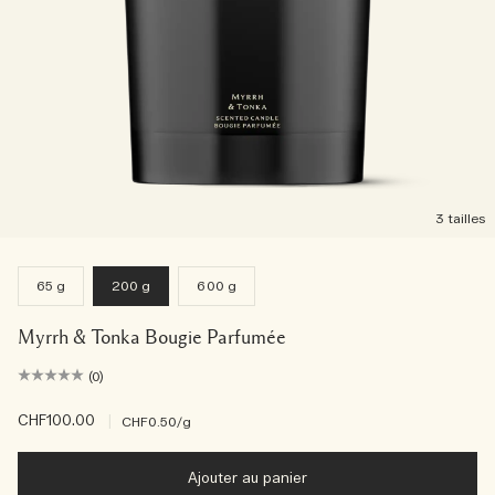
3 tailles
65 g
200 g
600 g
Myrrh & Tonka Bougie Parfumée
(0)
CHF100.00
|
CHF0.50
/g
Ajouter au panier