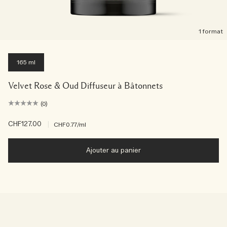
1 format
165 ml
Velvet Rose & Oud Diffuseur à Bâtonnets
(0)
CHF127.00
|
CHF0.77
/ml
Ajouter au panier