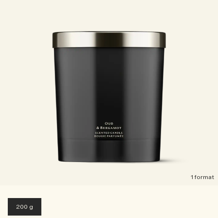
1 format
200 g