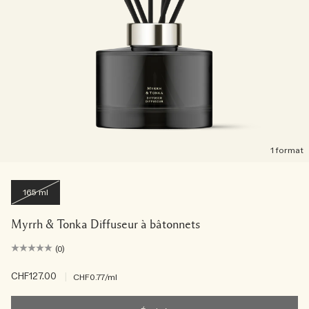
1 format
165 ml
Myrrh & Tonka Diffuseur à bâtonnets
(0)
CHF127.00
|
CHF0.77
/ml