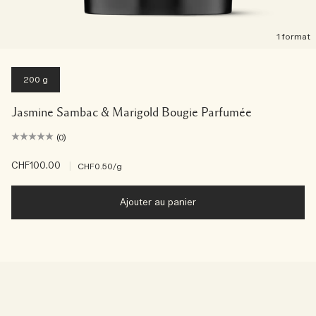
1 format
200 g
Jasmine Sambac & Marigold Bougie Parfumée
(0)
CHF100.00
|
CHF0.50
/g
Ajouter au panier