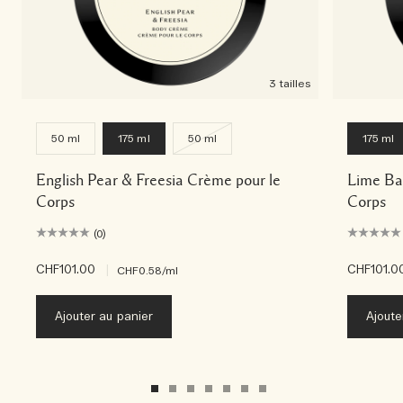
3 tailles
50 ml
175 ml
50 ml
175 ml
English Pear & Freesia Crème pour le
Lime Ba
Corps
Corps
(0)
CHF101.00
|
CHF101.0
CHF0.58
/ml
Ajouter au panier
Ajoute