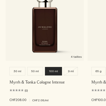
4 tailles
30 ml
50 ml
100 ml
9 ml
65 g
Myrrh & Tonka Cologne Intense
Myrrh &
(0)
CHF208.00
|
CHF100.
CHF2.08
/ml