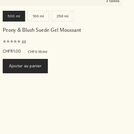
3 tailles
500 ml
100 ml
250 ml
Peony & Blush Suede Gel Moussant
(0)
CHF81.00
|
C
CHF0.16
/ml
Ajouter au panier