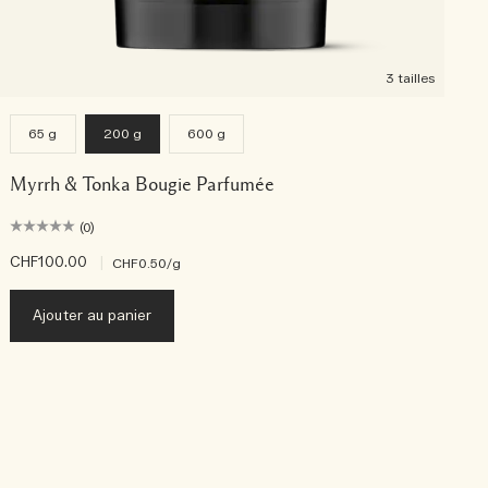
3 tailles
65 g
200 g
600 g
Myrrh & Tonka Bougie Parfumée
(0)
CHF100.00
|
C
CHF0.50
/g
Ajouter au panier