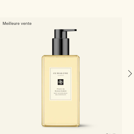
Meilleure vente
F
C