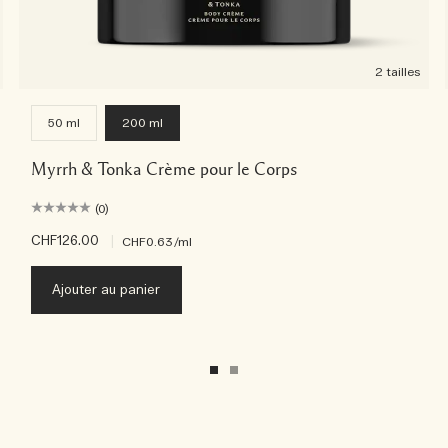
2 tailles
50 ml
200 ml
Myrrh & Tonka Crème pour le Corps
(0)
CHF126.00
|
CHF0.63
/ml
Ajouter au panier