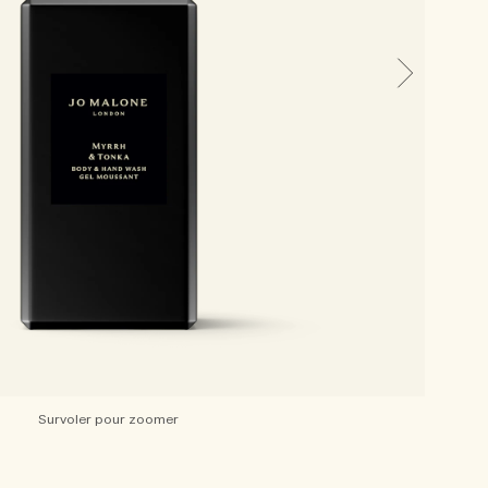
Survoler pour zoomer