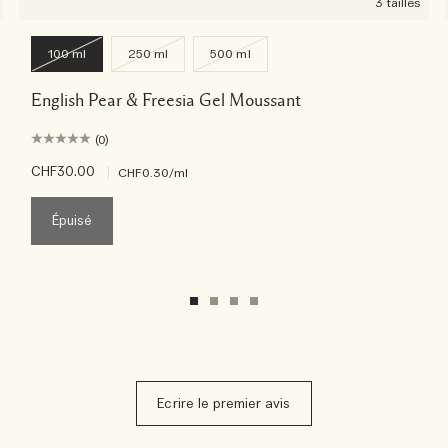
3 tailles
100 ml
250 ml
500 ml
English Pear & Freesia Gel Moussant
(0)
CHF30.00
|
CHF0.30
/ml
Épuisé
Ecrire le premier avis