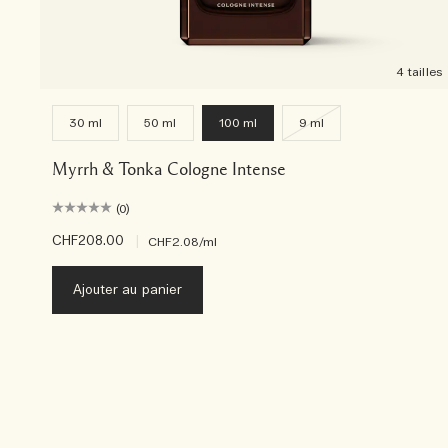
4 tailles
30 ml
50 ml
100 ml
9 ml
Myrrh & Tonka Cologne Intense
(0)
CHF208.00
|
CHF2.08
/ml
Ajouter au panier