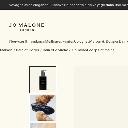
Voyagez avec élégance : Recevez 5 essentiels de voyage dans une p
Nouveau & Tendance
Meilleures ventes
Colognes
Maison & Bougies
Bain 
Maison
/
Bain et Corps
/
Bain et douche
/
Gel lavant corps et mains