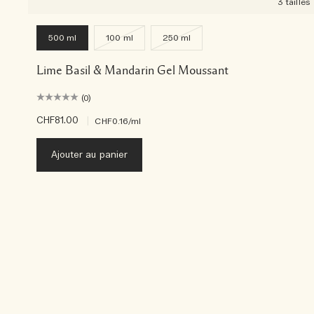
3 tailles
500 ml
100 ml
250 ml
Lime Basil & Mandarin Gel Moussant
(0)
CHF81.00
|
CHF0.16
/ml
Ajouter au panier