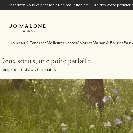
Inscrivez-vous et profitez d’une réduction de 10 %* dès votre premier 
Nouveau & Tendance
Meilleures ventes
Colognes
Maison & Bougies
Bain 
Deux sœurs, une poire parfaite
Temps de lecture : 6 minutes