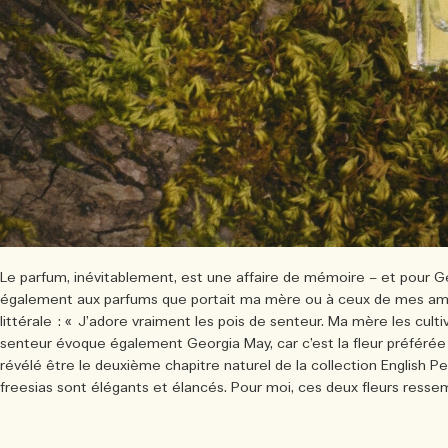
Le parfum, inévitablement, est une affaire de mémoire – et pour Georg
également aux parfums que portait ma mère ou à ceux de mes amies
littérale : « J’adore vraiment les pois de senteur. Ma mère les cult
senteur évoque également Georgia May, car c’est la fleur préfér
révélé être le deuxième chapitre naturel de la collection English Pea
freesias sont élégants et élancés. Pour moi, ces deux fleurs resse