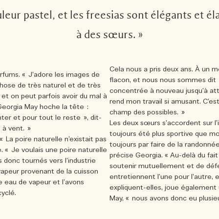
uleur pastel, et les freesias sont élégants et 
à des sœurs. »
Cela nous a pris deux ans. À un 
rfums. « J’adore les images de
flacon, et nous nous sommes dit :
hose de très naturel et de très
concentrée à nouveau jusqu’à atte
 et on peut parfois avoir du mal à
rend mon travail si amusant. C’est
 Georgia May hoche la tête :
champ des possibles. »
r et pour tout le reste », dit-
Les deux sœurs s’accordent sur l’
 à vent. »
toujours été plus sportive que m
 La poire naturelle n’existait pas
toujours par faire de la randonnée
e. « Je voulais une poire naturelle
précise Georgia. « Au-delà du fait
donc tournés vers l’industrie
soutenir mutuellement et de défen
 vapeur provenant de la cuisson
entretiennent l’une pour l’autre, e
 eau de vapeur et l’avons
expliquent-elles, joue également 
cyclé.
May, « nous avons donc eu plusie