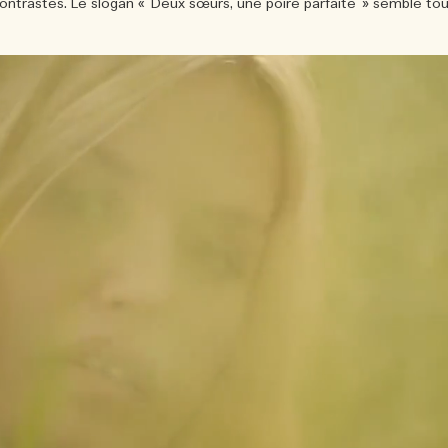
trastés. Le slogan « Deux sœurs, une poire parfaite » semble tout 