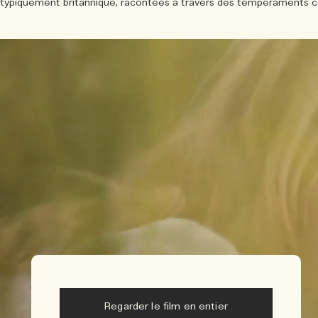
typiquement britannique, racontées à travers des tempéraments con
Regarder le film en entier