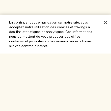
Aide
En continuant votre navigation sur notre site, vous
acceptez notre utilisation des cookies et trakings à
Gérer les cookies
des fins statistiques et analytiques. Ces informations
nous permettent de vous proposer des offres,
Parcourir et explorer
FAQ
contenus et publicités sur les réseaux sociaux basés
sur vos centres d'intérêt.
Localisateur de magasin
Ma commande
Notre entreprise
Nos collaborateurs et notre lieu de travail
Informations de livraison
Informations d’entreprise
Nos pratiques durables
Retours et Remboursements
Confidentialité et conditions
Recrutement
Glossaire des ingrédients
Achats en ligne
Conditions d'utilisation
Suivre ma commande
Mon profil
Lieu et langue
Politique de confidentialité
Nous contacter
Changer de pays
Conditions générales de vente
Chat en direct
Contacter le fabricant