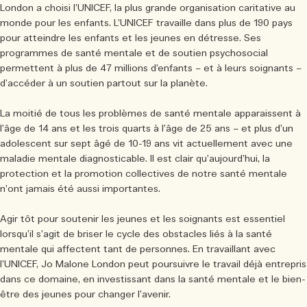
Sac fourre-tout offert pour tout achat de 2 produits.
London a choisi l’UNICEF, la plus grande organisation caritative au
Riche et Floral
Essentiels de l'Entretien des Bougies
monde pour les enfants. L’UNICEF travaille dans plus de 190 pays
Lire l’histoire
pour atteindre les enfants et les jeunes en détresse. Ses
programmes de santé mentale et de soutien psychosocial
Les Boisés
permettent à plus de 47 millions d’enfants – et à leurs soignants –
d’accéder à un soutien partout sur la planète.
La moitié de tous les problèmes de santé mentale apparaissent à
l’âge de 14 ans et les trois quarts à l’âge de 25 ans – et plus d’un
adolescent sur sept âgé de 10-19 ans vit actuellement avec une
maladie mentale diagnosticable. Il est clair qu’aujourd’hui, la
protection et la promotion collectives de notre santé mentale
n’ont jamais été aussi importantes.
Agir tôt pour soutenir les jeunes et les soignants est essentiel
lorsqu’il s’agit de briser le cycle des obstacles liés à la santé
mentale qui affectent tant de personnes. En travaillant avec
l’UNICEF, Jo Malone London peut poursuivre le travail déjà entrepris
dans ce domaine, en investissant dans la santé mentale et le bien-
être des jeunes pour changer l’avenir.