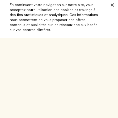
En continuant votre navigation sur notre site, vous
acceptez notre utilisation des cookies et trakings à
des fins statistiques et analytiques. Ces informations
Aide
nous permettent de vous proposer des offres,
contenus et publicités sur les réseaux sociaux basés
sur vos centres d'intérêt.
Gérer les cookies
Parcourir et explorer
FAQ
Localisateur de magasin
Ajouter au panier
Ma commande
Notre entreprise
Nos collaborateurs et notre lieu de travail
Informations de livraison
Informations d’entreprise
Nos pratiques durables
Retours et Remboursements
Confidentialité et conditions
Recrutement
Glossaire des ingrédients
Achats en ligne
Conditions d'utilisation
Suivre ma commande
Mon profil
Lieu et langue
Politique de confidentialité
Nous contacter
Changer de pays
Conditions générales de vente
Chat en direct
Contacter le fabricant