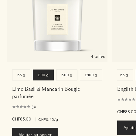
4 tailles
65 g
200 g
600 g
2100 g
65 g
Lime Basil & Mandarin Bougie
English 
parfumée
(0)
CHF83.0
CHF83.00
|
CHF0.42
/g
Ajoute
Ajouter au panier