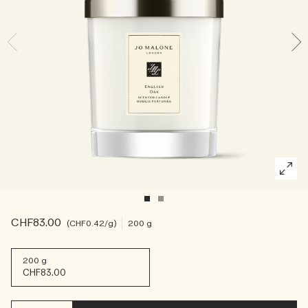
Sac fourre-tout offert pour tout achat de 2 produits.
Riche et Floral
Essentiels de l'Entretien des Bougies
Lire l’histoire
Les Boisés
CHF83.00
CHF0.42
/g
200 g
200 g
CHF83.00