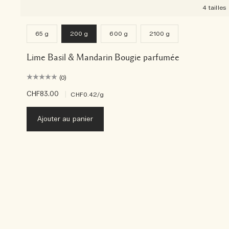
4 tailles
65 g
200 g
600 g
2100 g
Lime Basil & Mandarin Bougie parfumée
(0)
CHF83.00
|
CHF0.42
/g
Ajouter au panier