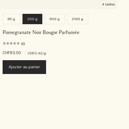
4 tailles
65 g
200 g
600 g
2100 g
Pomegranate Noir Bougie Parfumée
(0)
CHF83.00
|
C
CHF0.42
/g
Ajouter au panier