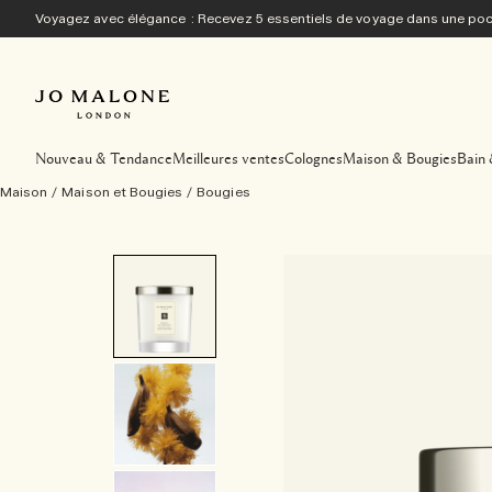
Voyagez avec élégance : Recevez 5 essentiels de voyage dans une p
Nouveau & Tendance
Meilleures ventes
Colognes
Maison & Bougies
Bain 
Maison
/
Maison et Bougies
/
Bougies