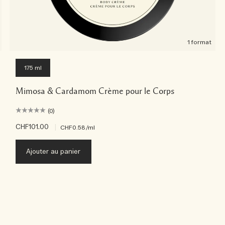
1 format
175 ml
Mimosa & Cardamom Crème pour le Corps
(0)
CHF101.00
|
CHF0.58
/ml
Ajouter au panier