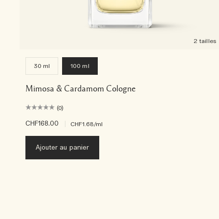
2 tailles
30 ml
100 ml
Mimosa & Cardamom Cologne
(0)
CHF168.00
|
CHF1.68
/ml
Ajouter au panier