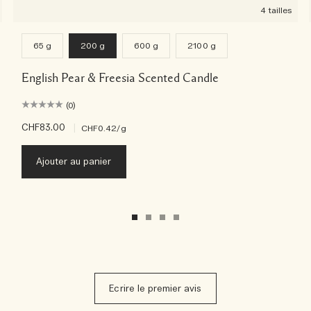
4 tailles
65 g
200 g
600 g
2100 g
English Pear & Freesia Scented Candle
(0)
CHF83.00
|
CHF0.42
/g
Ajouter au panier
Ecrire le premier avis