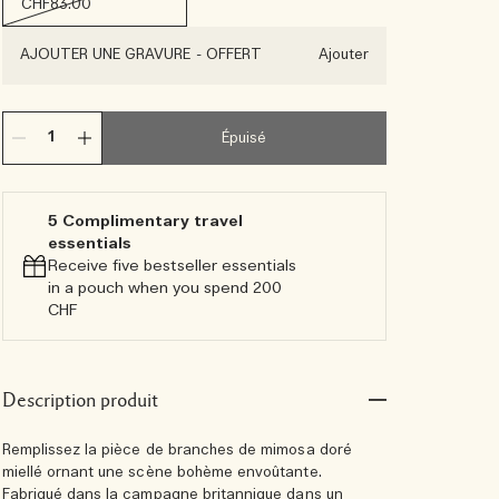
CHF83.00
AJOUTER UNE GRAVURE
-
OFFERT
Ajouter
Épuisé
5 Complimentary travel
essentials​
Receive five bestseller essentials
in a pouch when you spend 200
CHF
Description produit
Remplissez la pièce de branches de mimosa doré
miellé ornant une scène bohème envoûtante.
Fabriqué dans la campagne britannique dans un