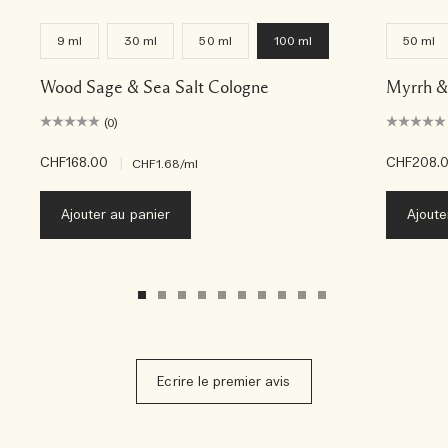
9 ml
30 ml
50 ml
100 ml
50 ml
Wood Sage & Sea Salt Cologne
Myrrh &
(0)
CHF168.00
|
CHF208.
CHF1.68
/ml
Ajouter au panier
Ajoute
Ecrire le premier avis