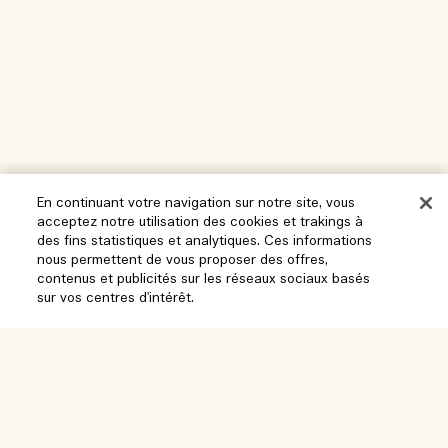
Aide
En continuant votre navigation sur notre site, vous
acceptez notre utilisation des cookies et trakings à
Gérer les cookies
des fins statistiques et analytiques. Ces informations
nous permettent de vous proposer des offres,
Parcourir et explorer
FAQ
contenus et publicités sur les réseaux sociaux basés
sur vos centres d'intérêt.
Localisateur de magasin
Ma commande
Notre entreprise
Nos collaborateurs et notre lieu de travail
Informations de livraison
Informations d’entreprise
Épuisé
Nos pratiques durables
Retours et Remboursements
Confidentialité et conditions
Recrutement
Glossaire des ingrédients
Achats en ligne
Conditions d'utilisation
Suivre ma commande