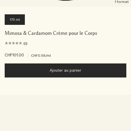
1 format
175 ml
Mimosa & Cardamom Crème pour le Corps
(0)
CHF101.00
|
CHF0.58
/ml
Ajouter au panier