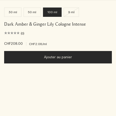
30 ml
50 ml
100 ml
9 ml
Dark Amber & Ginger Lily Cologne Intense
(0)
CHF208.00
|
CHF2.08
/ml
Ajouter au panier