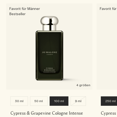
Favorit für Männer
Favorit fü
Bestseller
4 größen
30 ml
50 ml
100 ml
9 ml
250 ml
Cypress & Grapevine Cologne Intense
Cypress