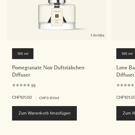
1 Größe
165 ml
165 ml
Pomegranate Noir Duftstäbchen-
Lime Ba
Diffuser
Diffuser
(0)
CHF101.00
|
CHF101.0
CHF0.61
/ml
Zum Warenkorb hinzufügen
Zum W