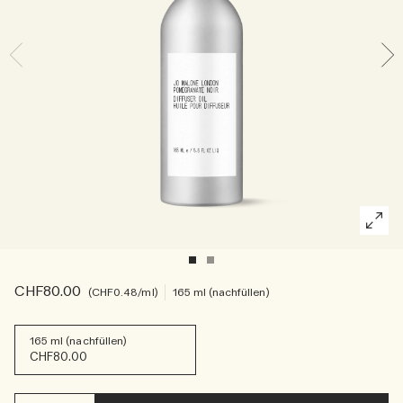
Die Geschichte entdecken
Basil Neroli​
Reichhaltig und floral
Kerzenpflege Essentials
Holzig
CHF80.00
CHF0.48
/ml
165 ml (nachfüllen)
165 ml (nachfüllen)
CHF80.00