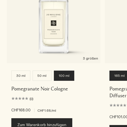
3 größen
30 ml
50 ml
100 ml
165 ml
Pomegranate Noir Cologne
Pomegra
Diffuser
(0)
CHF168.00
|
CHF1.68
/ml
CHF101.0
Zum Warenkorb hinzufügen