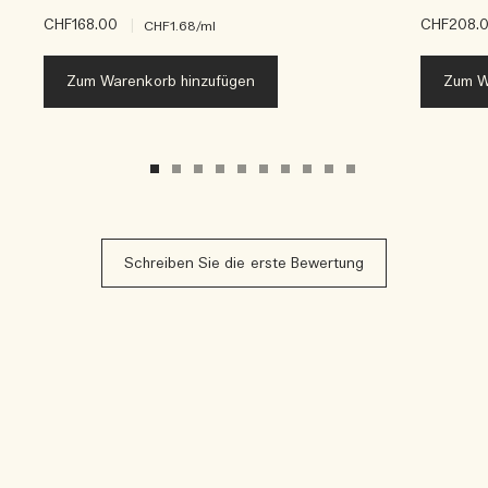
CHF168.00
|
CHF208.
CHF1.68
/ml
Zum Warenkorb hinzufügen
Zum W
Schreiben Sie die erste Bewertung