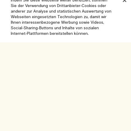
Indem Sie diese Webseite weiter benutzen, stimmen
Sie der Verwendung von Drittanbieter-Cookies oder
anderer zur Analyse und statistischen Auswertung von
Hilfe
Webseiten eingesetzten Technologien zu, damit wir
Ihnen interessenbezogene Werbung sowie Videos,
Social-Sharing-Buttons und Inhalte von sozialen
Cookies der Webseite verwalten
Internet-Plattformen bereitstellen können.
Besuchen und entdecken
Häufig gestellte Fragen
Boutique-Finder
Meine Bestellung
Unser Unternehmen
Zum Warenkorb hinzufügen
Unser Team und Arbeitsplatz
Lieferinformationen
Unternehmens-Info
Unsere nachhaltigen Geschäftspraktiken
Rückgaben & Rückerstattung
Datenschutz und Bedingungen
Karriere
Inhaltsstoffglossar
Online shoppen
Nutzungsbedingungen
Meine Bestellung verfolgen
Mein Profil
Standort und Sprache
Datenschutzrichtlinie
Kontakt
Standort ändern
Verkaufsbedingungen
Live-Chat
Kontakt zum Hersteller