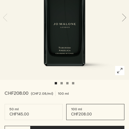
Die Geschichte entdecken
Basil Neroli​
Reichhaltig und floral
Kerzenpflege Essentials
Holzig
CHF208.00
CHF2.08
/ml
100 ml
50 ml
100 ml
CHF145.00
CHF208.00