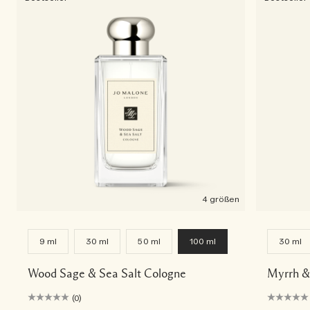
4 größen
9 ml
30 ml
50 ml
100 ml
30 ml
Wood Sage & Sea Salt Cologne
Myrrh &
(0)