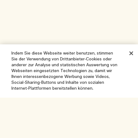
Indem Sie diese Webseite weiter benutzen, stimmen
Sie der Verwendung von Drittanbieter-Cookies oder
anderer zur Analyse und statistischen Auswertung von
Hilfe
Webseiten eingesetzten Technologien zu, damit wir
Ihnen interessenbezogene Werbung sowie Videos,
Cookies der Webseite verwalten
Social-Sharing-Buttons und Inhalte von sozialen
Internet-Plattformen bereitstellen können.
Besuchen und entdecken
Häufig gestellte Fragen
Boutique-Finder
Meine Bestellung
Unser Unternehmen
Unser Team und Arbeitsplatz
Lieferinformationen
Unternehmens-Info
Unsere nachhaltigen Geschäftspraktiken
Rückgaben & Rückerstattung
Datenschutz und Bedingungen
Karriere
Inhaltsstoffglossar
Online shoppen