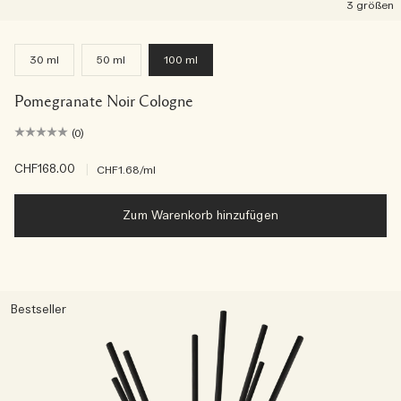
3 größen
30 ml
50 ml
100 ml
Pomegranate Noir Cologne
(0)
CHF168.00
|
CHF1.68
/ml
Zum Warenkorb hinzufügen
Bestseller