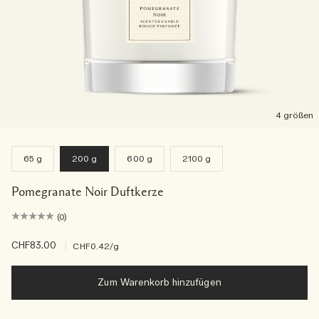
4 größen
65 g
200 g
600 g
2100 g
Pomegranate Noir Duftkerze
(0)
CHF83.00
|
CHF0.42
/g
Zum Warenkorb hinzufügen