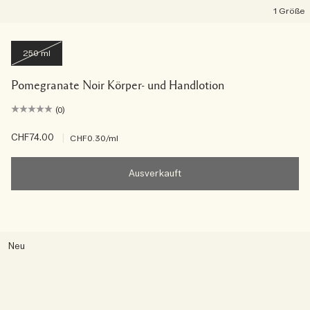
1 Größe
250 ml
Pomegranate Noir Körper- und Handlotion
(0)
CHF74.00
|
CHF0.30
/ml
Ausverkauft
Neu