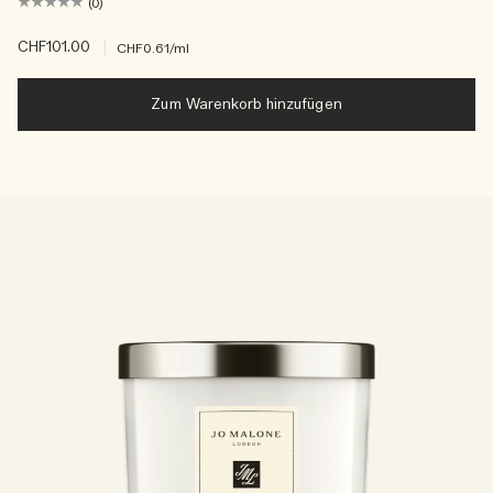
(0)
CHF101.00
|
CHF0.61
/ml
Zum Warenkorb hinzufügen