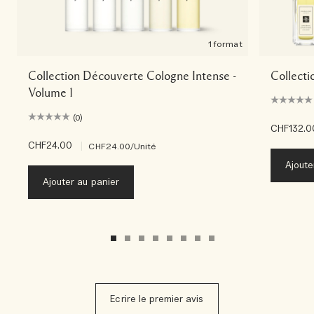
1 format
Collection Découverte Cologne Intense -
Collect
Volume 1
(0)
CHF132.0
CHF24.00
|
CHF24.00
/Unité
Ajoute
Ajouter au panier
Ecrire le premier avis