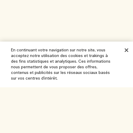
En continuant votre navigation sur notre site, vous
acceptez notre utilisation des cookies et trakings à
des fins statistiques et analytiques. Ces informations
nous permettent de vous proposer des offres,
Aide
contenus et publicités sur les réseaux sociaux basés
sur vos centres d'intérêt.
Gérer les cookies
Parcourir et explorer
FAQ
Ajouter au panier
Localisateur de magasin
Ma commande
Notre entreprise
Nos collaborateurs et notre lieu de travail
Informations de livraison
Informations d’entreprise
Nos pratiques durables
Retours et Remboursements
Confidentialité et conditions