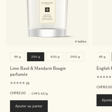
4 tailles
65 g
200 g
600 g
2100 g
65 g
Lime Basil & Mandarin Bougie
English 
parfumée
(0)
CHF83.0
CHF83.00
|
CHF0.42
/g
Ajoute
Ajouter au panier