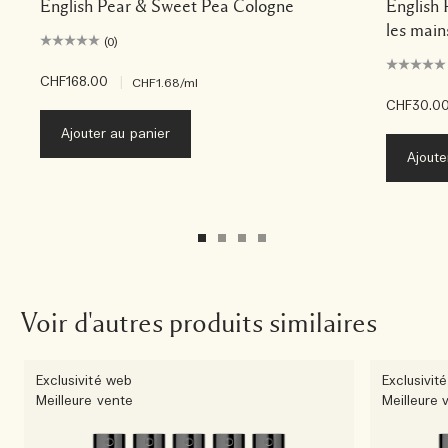
English Pear & Sweet Pea Cologne
English
les main
(0)
CHF168.00
|
CHF1.68
/ml
CHF30.0
Ajouter au panier
Ajoute
Voir d'autres produits similaires
Exclusivité web
Exclusivit
Meilleure vente
Meilleure 