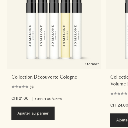
1 format
Collection Découverte Cologne
Collecti
Volume 
(0)
CHF21.00
|
CHF21.00
/Unité
CHF24.0
Ajouter au panier
Ajoute