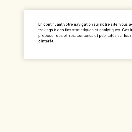
En continuant votre navigation sur notre site, vous 
trakings à des fins statistiques et analytiques. Ce
proposer des offres, contenus et publicités sur les
d'intérêt.
Aide
Parcourir et expl
Gérer les cookies
Localisateur de ma
FAQ
Nos collaborateurs 
travail
Ma commande
Nos pratiques dura
Informations de livraison
Glossaire des ingré
Retours et Remboursements