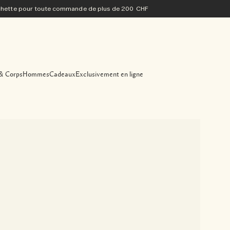
ochette pour toute commande de plus de 200 CHF
& Corps
Hommes
Cadeaux
Exclusivement en ligne