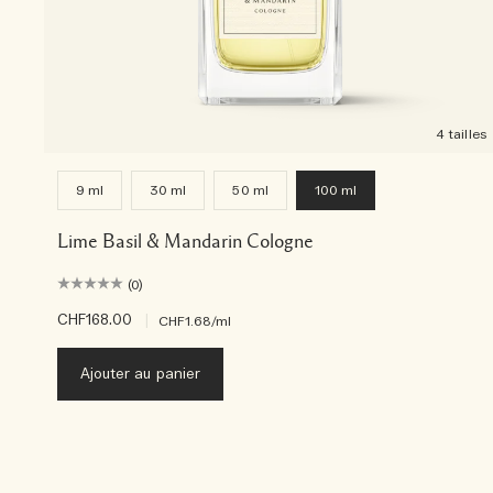
4 tailles
9 ml
30 ml
50 ml
100 ml
Lime Basil & Mandarin Cologne
(0)
CHF168.00
|
CHF1.68
/ml
Ajouter au panier