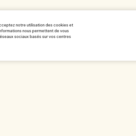
acceptez notre utilisation des cookies et
s informations nous permettent de vous
 réseaux sociaux basés sur vos centres
orer
Notre entreprise
Confidentialité
gasin
Informations d’entreprise
Conditions d'utili
et notre lieu de
Recrutement
Politique de conf
Conditions géné
bles
Contacter le fab
dients