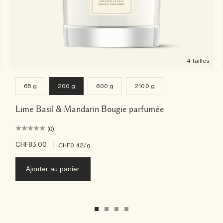
4 tailles
65 g
200 g
600 g
2100 g
Lime Basil & Mandarin Bougie parfumée
(0)
CHF83.00
|
CHF0.42
/g
Ajouter au panier