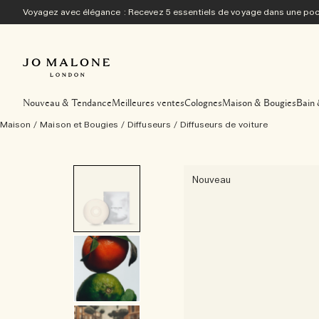
Voyagez avec élégance : Recevez 5 essentiels de voyage dans une p
Nouveau & Tendance
Meilleures ventes
Colognes
Maison & Bougies
Bain 
Maison
/
Maison et Bougies
/
Diffuseurs
/
Diffuseurs de voiture
Nouveau