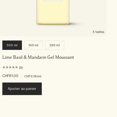
3 tailles
500 ml
100 ml
250 ml
Lime Basil & Mandarin Gel Moussant
(0)
CHF81.00
|
C
CHF0.16
/ml
Ajouter au panier