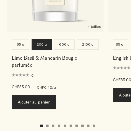
4 tailles
65 g
200 g
600 g
2100 g
65 g
Lime Basil & Mandarin Bougie
English 
parfumée
(0)
CHF83.0
CHF83.00
|
CHF0.42
/g
Ajoute
Ajouter au panier