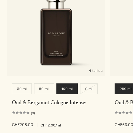
4 tailles
30 ml
50 ml
100 ml
9 ml
250 ml
Oud & Bergamot Cologne Intense
Oud & B
(0)
CHF208.00
|
CHF66.0
CHF2.08
/ml