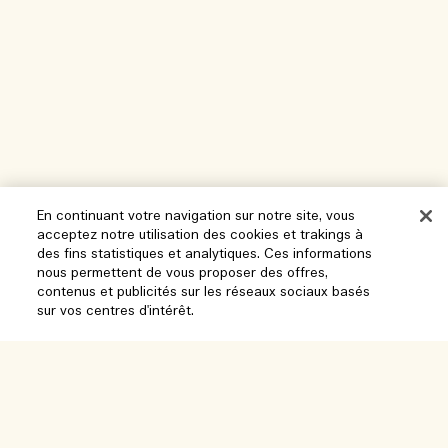
En continuant votre navigation sur notre site, vous
acceptez notre utilisation des cookies et trakings à
des fins statistiques et analytiques. Ces informations
nous permettent de vous proposer des offres,
Aide
contenus et publicités sur les réseaux sociaux basés
sur vos centres d'intérêt.
Gérer les cookies
Parcourir et explorer
FAQ
Ajouter au panier
Localisateur de magasin
Ma commande
Notre entreprise
Nos collaborateurs et notre lieu de travail
Informations de livraison