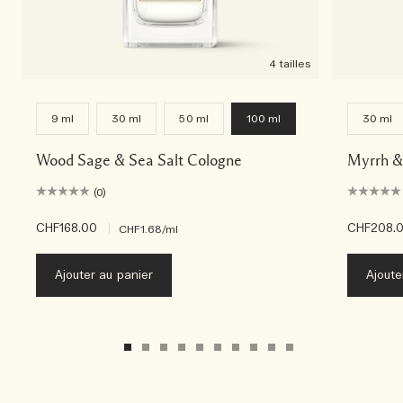
4 tailles
9 ml
30 ml
50 ml
100 ml
30 ml
Wood Sage & Sea Salt Cologne
Myrrh &
(0)
CHF168.00
|
CHF208.
CHF1.68
/ml
Ajouter au panier
Ajoute