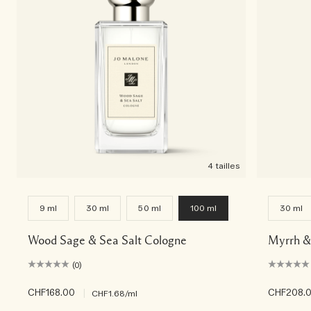
4 tailles
9 ml
30 ml
50 ml
100 ml
30 ml
Wood Sage & Sea Salt Cologne
Myrrh &
(0)
CHF168.00
|
CHF208.
CHF1.68
/ml