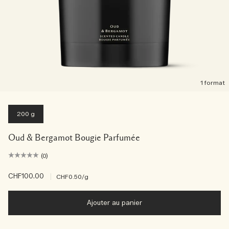
1 format
200 g
Oud & Bergamot Bougie Parfumée
(0)
CHF100.00
|
CHF0.50
/g
Ajouter au panier