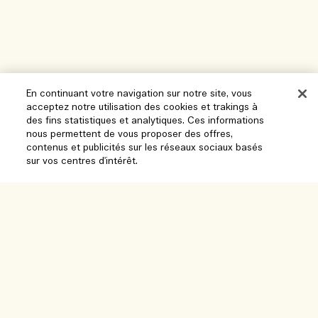
En continuant votre navigation sur notre site, vous
acceptez notre utilisation des cookies et trakings à
des fins statistiques et analytiques. Ces informations
nous permettent de vous proposer des offres,
contenus et publicités sur les réseaux sociaux basés
Aide
sur vos centres d'intérêt.
Gérer les cookies
Parcourir et explorer
FAQ
Localisateur de magasin
Ma commande
Notre entreprise
Nos collaborateurs et notre lieu de travail
Informations de livraison
Informations d’entreprise
Nos pratiques durables
Retours et Remboursements
Confidentialité et conditions
Recrutement
Glossaire des ingrédients
Achats en ligne