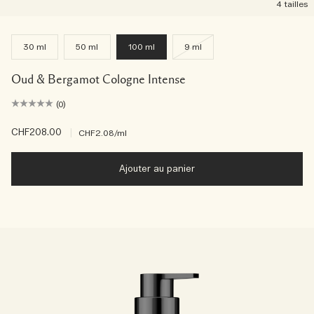
4 tailles
30 ml
50 ml
100 ml
9 ml
Oud & Bergamot Cologne Intense
(0)
CHF208.00
|
CHF2.08
/ml
Ajouter au panier