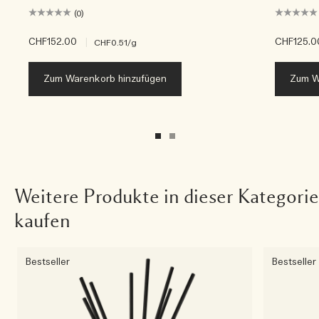
(0)
CHF152.00
|
CHF125.0
CHF0.51
/g
Zum Warenkorb hinzufügen
Zum W
Weitere Produkte in dieser Kategorie
kaufen
Bestseller
Bestseller