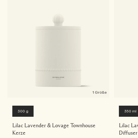
1 Größe
300 g
350 ml
Lilac Lavender & Lovage Townhouse
Lilac L
Kerze
Diffuse