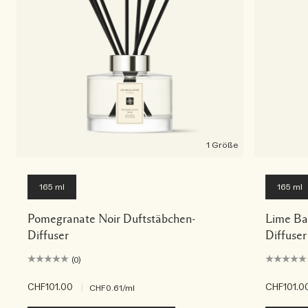
1 Größe
165 ml
165 ml
Pomegranate Noir Duftstäbchen-
Lime Ba
Diffuser
Diffuser
(0)
CHF101.00
|
CHF101.0
CHF0.61
/ml