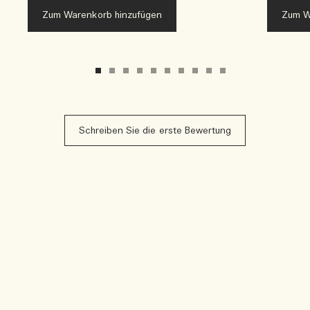
Zum Warenkorb hinzufügen
Zum W
Schreiben Sie die erste Bewertung