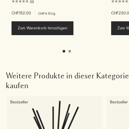
(0)
CHF152.00
|
CHF230.
CHF0.51
/g
Zum Warenkorb hinzufügen
Zum W
Weitere Produkte in dieser Kategorie
kaufen
Bestseller
Bestseller