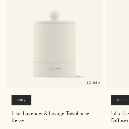
1 Größe
300 g
350 ml
Lilac Lavender & Lovage Townhouse
Lilac L
Kerze
Diffuser