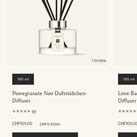
1 Größe
165 ml
165 ml
Pomegranate Noir Duftstäbchen-
Lime Ba
Diffuser
Diffuser
(0)
CHF101.00
|
CHF101.0
CHF0.61
/ml