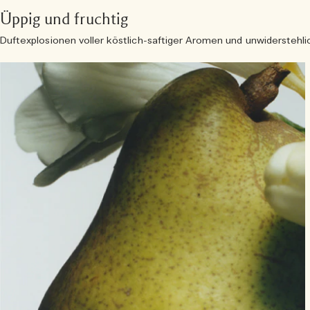
Üppig und fruchtig
Duftexplosionen voller köstlich-saftiger Aromen und unwiderstehli