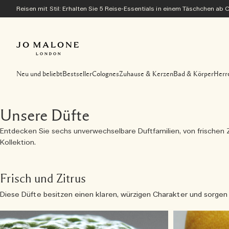
Reisen mit Stil: Erhalten Sie 5 Reise-Essentials in einem Täschchen ab
Neu und beliebt
Bestseller
Colognes
Zuhause & Kerzen
Bad & Körper
Herr
Unsere Düfte
Entdecken Sie sechs unverwechselbare Duftfamilien, von frischen Z
Kollektion.
Frisch und Zitrus
Diese Düfte besitzen einen klaren, würzigen Charakter und sorgen