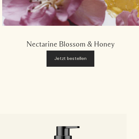
Nectarine Blossom & Honey
Jetzt bestellen
F
B
B