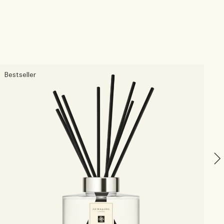
Bestseller
B
L