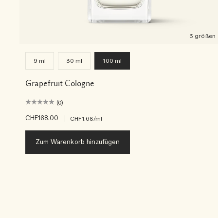
3 größen
9 ml
30 ml
100 ml
Grapefruit Cologne
(0)
CHF168.00
|
CHF1.68
/ml
Zum Warenkorb hinzufügen