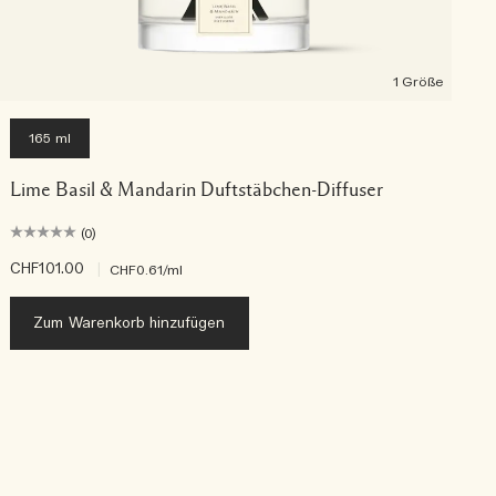
1 Größe
165 ml
Lime Basil & Mandarin Duftstäbchen-Diffuser
(0)
CHF101.00
|
C
CHF0.61
/ml
Zum Warenkorb hinzufügen