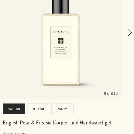
3 größen
500 ml
100 ml
250 ml
English Pear & Freesia Körper- und Handwaschgel