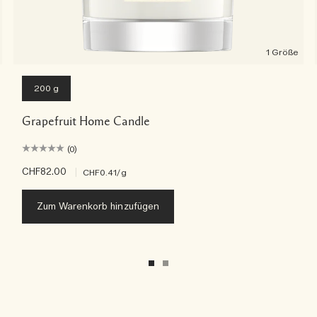
1 Größe
200 g
Grapefruit Home Candle
(0)
CHF82.00
|
CHF0.41
/g
Zum Warenkorb hinzufügen