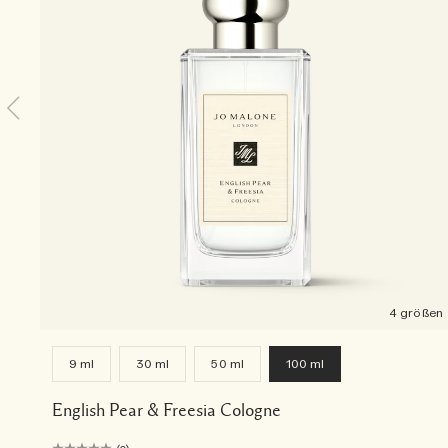
4 größen
9 ml
30 ml
50 ml
100 ml
English Pear & Freesia Cologne