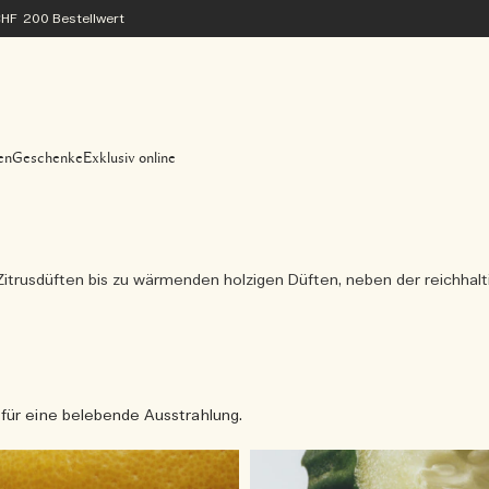
 CHF 200 Bestellwert
en
Geschenke
Exklusiv online
itrusdüften bis zu wärmenden holzigen Düften, neben der reichhalti
 für eine belebende Ausstrahlung.