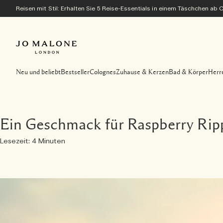
Reisen mit Stil: Erhalten Sie 5 Reise-Essentials in einem Täschchen ab
Neu und beliebt
Bestseller
Colognes
Zuhause & Kerzen
Bad & Körper
Herr
Ein Geschmack für Raspberry Rip
Lesezeit: 4 Minuten