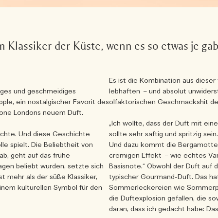
 Klassiker der Küste, wenn es so etwas je gab
Es ist die Kombination aus diese
miges und geschmeidiges
lebhaften – und absolut unwiders
ple, ein nostalgischer Favorit des
olfaktorischen Geschmackshit 
alone Londons neuem Duft.
„Ich wollte, dass der Duft mit ein
ichte. Und diese Geschichte
sollte sehr saftig und spritzig s
le spielt. Die Beliebtheit von
Und dazu kommt die Bergamotte al
ab, geht auf das frühe
cremigen Effekt – wie echtes Van
agen beliebt wurden, setzte sich
Basisnote.“ Obwohl der Duft auf d
ist mehr als der süße Klassiker,
typischer Gourmand-Duft. Das hat 
 einem kulturellen Symbol für den
Sommerleckereien wie Sommerpudd
die Duftexplosion gefallen, die so
daran, dass ich gedacht habe: Das 