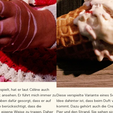
pielt, hat er laut Céline auch
t ansehen. Er führt mich immer zu
Diese verspielte Variante eines S
aben dafür gesorgt, dass er auf
Idee dahinter ist, dass beim Duft
berücksichtigt, dass die
kommt. Dazu gehört auch die Crem
e eigene Weise zu tragen. Daher
Pier und den Strand, Sie sehen si