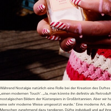
Während Nostalgie natürlich eine Rolle bei der Kreation des Duftes s
„einen modernen Touch“. „Ja, man könnte ihn definitiv als Retroduf
nostalgischen Bildern der Küstenpiers in Großbritannien. Aber wir h
eine sehr moderne Weise umgesetzt wurde.“ Eine moderne Art, die 
Menschen zunehmend dazu tendieren, Düfte individuell und auf ihr