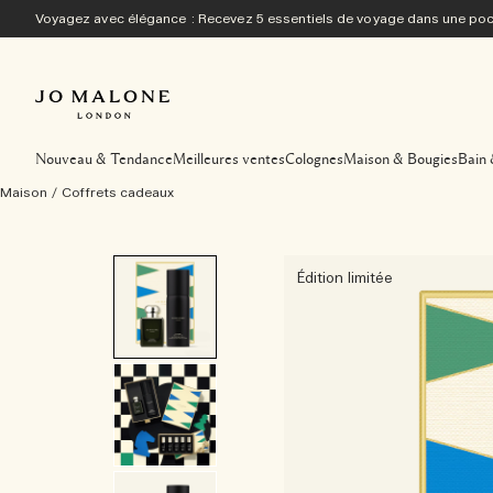
Voyagez avec élégance : Recevez 5 essentiels de voyage dans une p
Nouveau & Tendance
Meilleures ventes
Colognes
Maison & Bougies
Bain 
Maison
/
Coffrets cadeaux
Édition limitée