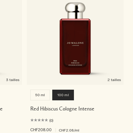
3 tailles
2 tailles
50 ml
100 ml
se
Red Hibiscus Cologne Intense
(0)
CHF208.00
|
CHF2.08
/ml