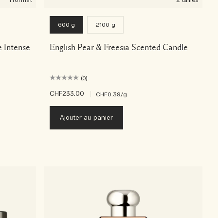
1 format
2 tailles
600 g
2100 g
e Intense
English Pear & Freesia Scented Candle
(0)
CHF233.00
|
CHF0.39
/g
Ajouter au panier