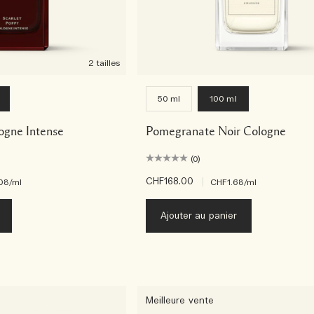
2 tailles
50 ml
100 ml
ogne Intense
Pomegranate Noir Cologne
(0)
CHF168.00
|
08
/ml
CHF1.68
/ml
Ajouter au panier
Meilleure vente