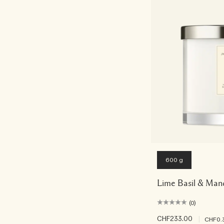
600 g
Lime Basil & Man
(0)
CHF233.00
|
CHF0.