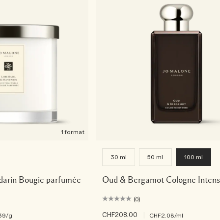
1 format
30 ml
50 ml
100 ml
darin Bougie parfumée
Oud & Bergamot Cologne Inten
(0)
CHF208.00
|
39
/g
CHF2.08
/ml