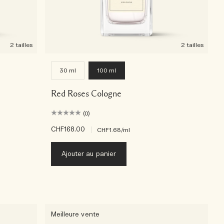
2 tailles
2 tailles
30 ml
100 ml
Red Roses Cologne
(0)
CHF168.00
|
CHF1.68
/ml
Ajouter au panier
Meilleure vente