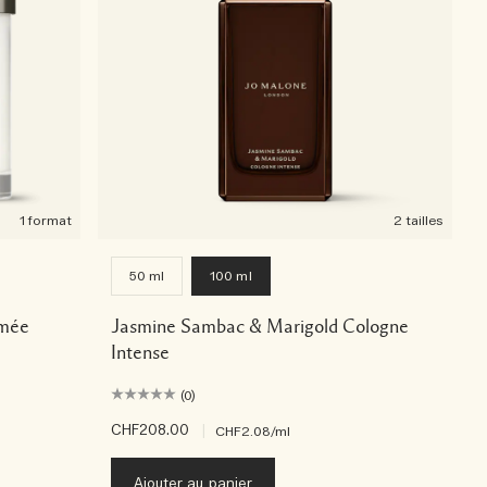
1 format
2 tailles
50 ml
100 ml
umée
Jasmine Sambac & Marigold Cologne
Intense
(0)
CHF208.00
|
CHF2.08
/ml
Ajouter au panier