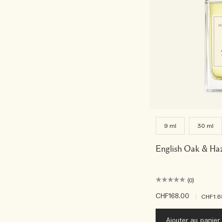
9 ml
30 ml
English Oak & Ha
(0)
CHF168.00
|
CHF1.6
Ajouter au panier