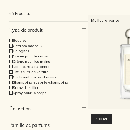
63 Produits
Meilleure vente
Type de produit
Bougies
Coffrets cadeaux
Colognes
Crème pour le corps
Crème pour les mains
Diffuseurs à bâtonnets
Diffuseurs de voiture
Gel lavant corps et mains
Shampoing et après-shampoing
Spray d’oreiller
Spray pour le corps
Collection
100 ml
Famille de parfums