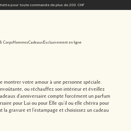
ochette pour toute commande de plus de 200 CHF
& Corps
Hommes
Cadeaux
Exclusivement en ligne
de montrer votre amour à une personne spéciale.
voûtante, ou réchauffez son intérieur et éveillez
 cadeaux d’anniversaire compte forcément un parfum
aire pour Lui ou pour Elle qu’il ou elle chérira pour
t la gravure et l’estampage et choisissez un cadeau