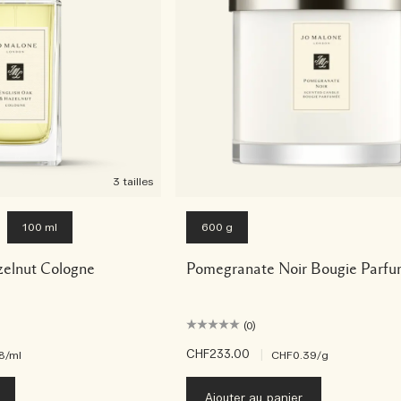
3 tailles
100 ml
600 g
zelnut Cologne
Pomegranate Noir Bougie Parf
(0)
CHF233.00
|
8
/ml
CHF0.39
/g
Ajouter au panier