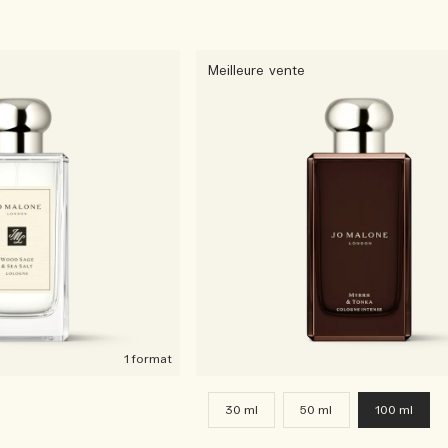
Meilleure vente
1 format
30 ml
50 ml
100 ml