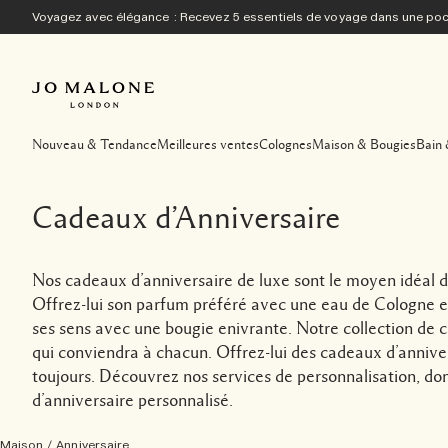
Voyagez avec élégance : Recevez 5 essentiels de voyage dans une p
Nouveau & Tendance
Meilleures ventes
Colognes
Maison & Bougies
Bain 
Cadeaux d’Anniversaire
Nos cadeaux d’anniversaire de luxe sont le moyen idéal 
Offrez-lui son parfum préféré avec une eau de Cologne en
ses sens avec une bougie enivrante. Notre collection de
qui conviendra à chacun. Offrez-lui des cadeaux d’annivers
toujours. Découvrez nos services de personnalisation, don
d’anniversaire personnalisé.
Maison
/
Anniversaire