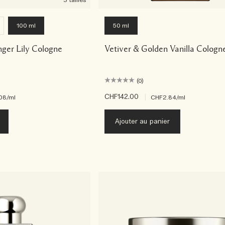
3 tailles
100 ml
50 ml
ger Lily Cologne
Vetiver & Golden Vanilla Cologn
(0)
CHF142.00
|
08
/ml
CHF2.84
/ml
Ajouter au panier